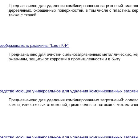
Предназначено для удаления комбинированных загрязнений: маслян
деревянных, окрашенных поверхностей, в том числе с пластика, кер
также с тканей
реобразователь ржавчины "Енот К-Р"
Предназначено для очистки сильнозагрязненных металлических, ке
ржавчины, защиты от коррозии в промышленности и в быту
редство моющее универсальное для удаления комбинированных загрязне
Предназначено для удаления комбинированных загрязнений: солевог
камня, известковых отложений, грязе-солевых потеков с металличе
редство моющее универсальное для удаления комбинированных загрязне