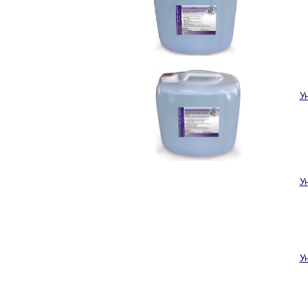
У
У
У