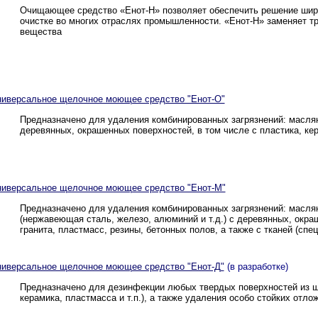
Очищающее средство «Енот-Н» позволяет обеспечить решение широк
очистке во многих отраслях промышленности. «Енот-Н» заменяет т
вещества
ниверсальное щелочное моющее средство "Енот-О"
Предназначено для удаления комбинированных загрязнений: маслян
деревянных, окрашенных поверхностей, в том числе с пластика, кер
ниверсальное щелочное моющее средство "Енот-М"
Предназначено для удаления комбинированных загрязнений: маслян
(нержавеющая сталь, железо, алюминий и т.д.) с деревянных, окраш
гранита, пластмасс, резины, бетонных полов, а также с тканей (спе
ниверсальное щелочное моющее средство "Енот-Д"
(в разработке)
Предназначено для дезинфекции любых твердых поверхностей из 
керамика, пластмасса и т.п.), а также удаления особо стойких отло