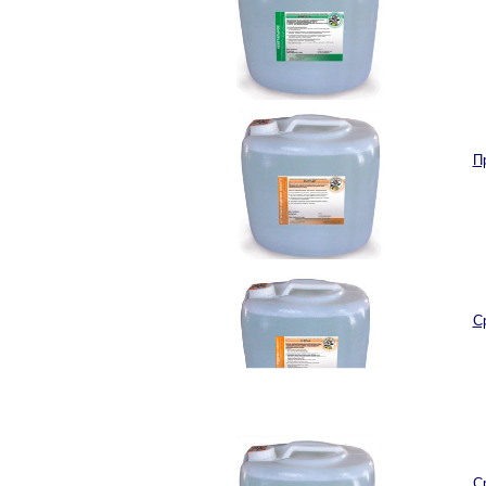
П
С
С