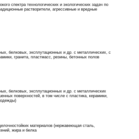
ого спектра технологических и экологических задач по
радиционные растворители, агрессивные и вредные
ых, белковых, эксплутационных и др. с металлических, с
амики, гранита, пластмасс, резины, бетонных полов
ых, белковых, эксплутационных и др. с металлических
енных поверхностей, в том числе с пластика, керамики,
цодежды)
щелочностойких материалов (нержавеющая сталь,
жений, жира и белка