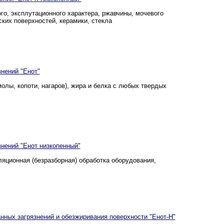
о, эксплутационного характера, ржавчины, мочевого
ских поверхностей, керамики, стекла
нений "Енот"
лы, копоти, нагаров), жира и белка с любых твердых
нений "Енот низкопенный"
яционная (безразборная) обработка оборудования,
ных загрязнений и обезжиривания поверхности "Енот-Н"