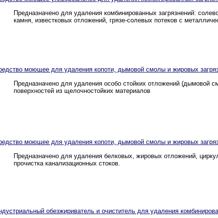
Предназначено для удаления комбинированных загрязнений: солевог
камня, известковых отложений, грязе-солевых потеков с металличе
редство моющее для удаления копоти, дымовой смолы и жировых загряз
Предназначено для удаления особо стойких отложений (дымовой смо
поверхностей из щелочностойких материалов
редство моющее для удаления копоти, дымовой смолы и жировых загряз
Предназначено для удаления белковых, жировых отложений, циркул
прочистка канализационных стоков.
ндустриальный обезжириватель и очиститель для удаления комбинирован