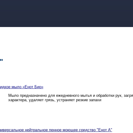
Каталог
"
идкое мыло «Енот Био»
Мыло предназначено для ежедневного мытья и обработки рук, загр
характера, удаляет грязь, устраняет резкие запахи
ниверсальное нейтральное пенное моющее средство "Енот А"