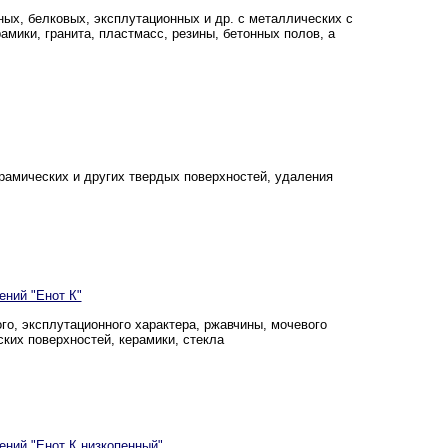
ых, белковых, эксплутационных и др. с металлических с
амики, гранита, пластмасс, резины, бетонных полов, а
рамических и других твердых поверхностей, удаления
ний "Енот К"
о, эксплутационного характера, ржавчины, мочевого
ских поверхностей, керамики, стекла
ний "Енот К низкопенный"