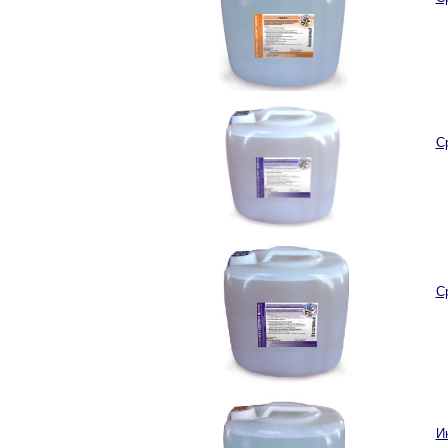
С
С
И